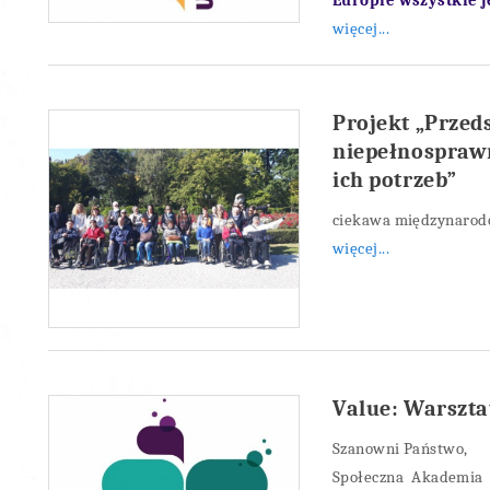
Europie wszystkie j
więcej...
Projekt „Przed
niepełnospraw
ich potrzeb”
ciekawa międzynarod
więcej...
Value: Warsztat
Szanowni Państwo,
Społeczna Akademia 