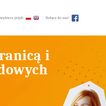
wybierz jezyk:
Dołącz do nas!
ranicą i
odowych