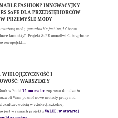
INABLE FASHION? INNOWACYJNY
RS SoFE DLA PRZEDSIĘBIORCÓW
 W PRZEMYŚLE MODY
wnoważoną modą
(sustainable fashion)
? Chcesz
owe kontakty? Projekt SoFE umożliwi Ci bezpłatne
ze europejskim!
 WIELOJĘZYCZNOŚĆ I
OWOŚĆ: WARSZTATY
Nauk w Łodzi
14 marca br.
zaprasza do udziału
 pozwoli Wam poznać nowe metody pracy nad
ielokulturowością w edukacji szkolnej.
ne jest w ramach projektu
VALUE: w otwartej