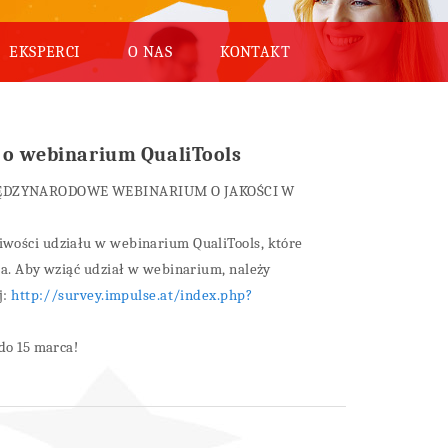
EKSPERCI
O NAS
KONTAKT
o webinarium QualiTools
ĘDZYNARODOWE WEBINARIUM O JAKOŚCI W
wości udziału w webinarium QualiTools, które
ia. Aby wziąć udział w webinarium, należy
j:
http://survey.impulse.at/index.php?
do 15 marca!