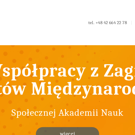
tel.
+48 42 664 22 78
spółpracy z Zag
tów Międzynar
Społecznej Akademii Nauk
więcej