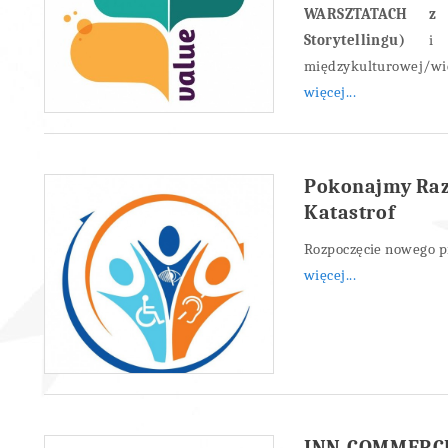
WARSZTATACH 
Storytellingu)
i mo
międzykulturowej/wie
więcej...
Pokonajmy Raz
Katastrof
Rozpoczęcie nowego p
więcej...
INN-COMMERC