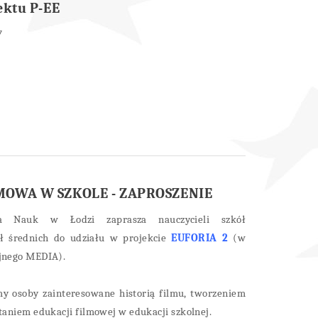
ektu P-EE
7
MOWA W SZKOLE - ZAPROSZENIE
a Nauk w Łodzi zaprasza nauczycieli szkół
ł średnich do udziału w projekcie
EUFORIA 2
(w
jnego MEDIA).
my osoby zainteresowane historią filmu, tworzeniem
aniem edukacji filmowej w edukacji szkolnej.