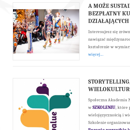
A MOŻE SUSTA
BEZPŁATNY KU
DZIAŁAJĄCYCH
Interesujesz się zró
nawiązać międzynarod
kształcenie w wymiar
więcej...
STORYTELLING,
WIELOKULTUR
Społeczna Akademia 
w
SZKOLENIU
, które
wielojęzycznością i w
Szkolenie organizowa