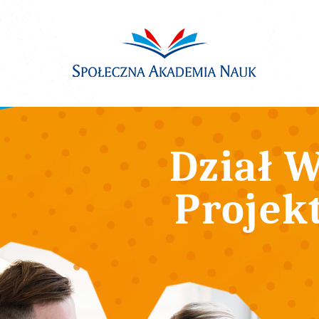
Dział W
Projek