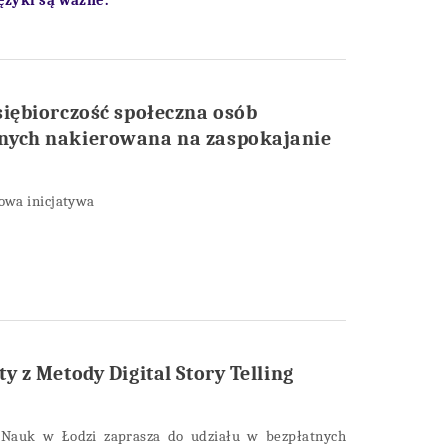
ęzyki są ważne.
siębiorczość społeczna osób
nych nakierowana na zaspokajanie
owa inicjatywa
y z Metody Digital Story Telling
Nauk w Łodzi zaprasza do udziału w bezpłatnych