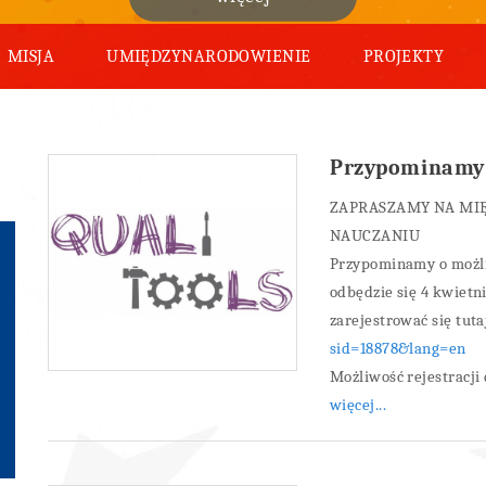
MISJA
UMIĘDZYNARODOWIENIE
PROJEKTY
Przypominamy 
ZAPRASZAMY NA MI
NAUCZANIU
Przypominamy o możli
odbędzie się 4 kwietn
zarejestrować się tuta
sid=18878&lang=en
Możliwość rejestracji 
więcej...