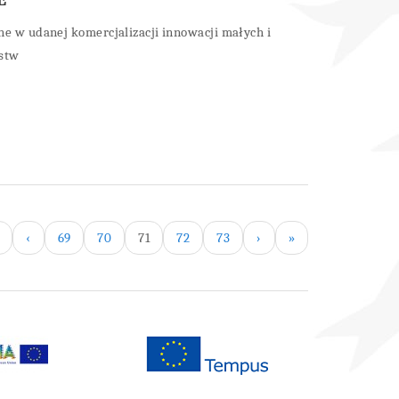
ne w udanej komercjalizacji innowacji małych i
rstw
‹
69
70
71
72
73
›
»