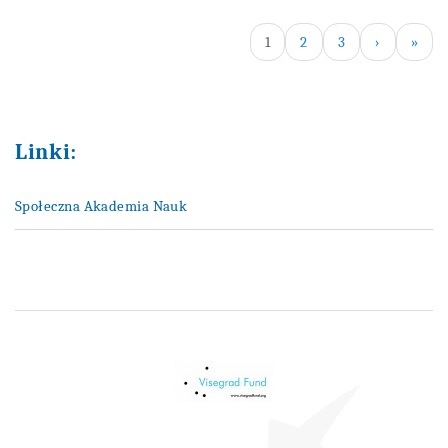
1
2
3
›
»
Linki:
Społeczna Akademia Nauk