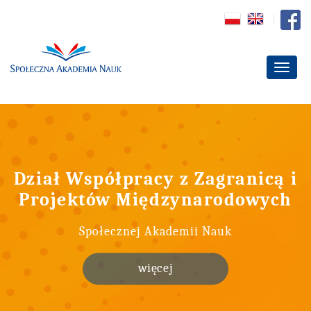
Dział Współpracy z Zagranicą i
Projektów Międzynarodowych
Społecznej Akademii Nauk
więcej