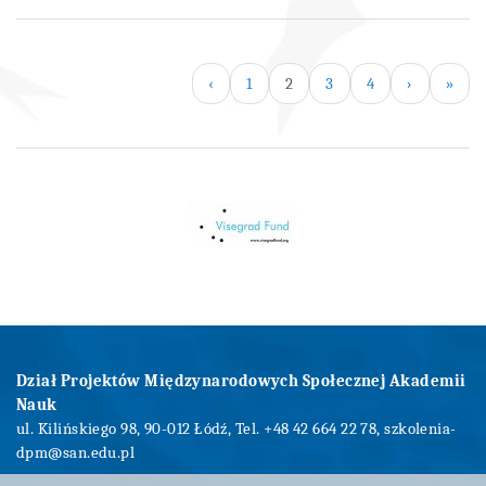
‹
1
2
3
4
›
»
Dział Projektów Międzynarodowych Społecznej Akademii
Nauk
ul. Kilińskiego 98, 90-012 Łódź, Tel. +48 42 664 22 78,
szkolenia-
dpm@san.edu.pl