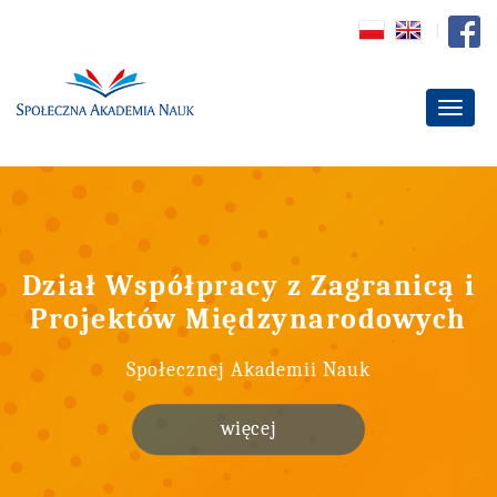
Dział Współpracy z Zagranicą i
Projektów Międzynarodowych
Społecznej Akademii Nauk
więcej