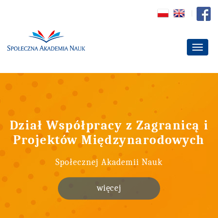
Dział Współpracy z Zagranicą i
Projektów Międzynarodowych
Społecznej Akademii Nauk
więcej