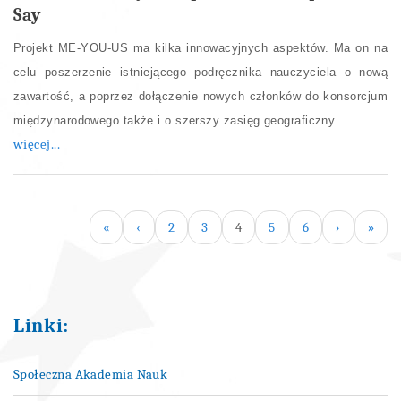
Say
Projekt ME-YOU-US ma kilka innowacyjnych aspektów. Ma on na
celu poszerzenie istniejącego podręcznika nauczyciela o nową
zawartość, a poprzez dołączenie nowych członków do konsorcjum
międzynarodowego także i o szerszy zasięg geograficzny.
więcej...
«
‹
2
3
4
5
6
›
»
Linki:
Społeczna Akademia Nauk