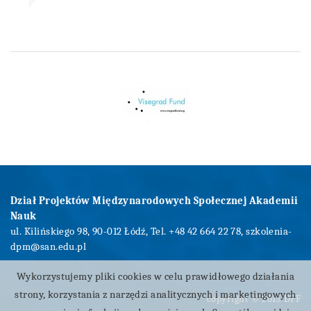
Dział Projektów Międzynarodowych Społecznej Akademii
Nauk
ul. Kilińskiego 98, 90-012 Łódź, Tel. +48 42 664 22 78,
szkolenia-
dpm@san.edu.pl
Wykorzystujemy pliki cookies w celu prawidłowego działania
strony, korzystania z narzędzi analitycznych i marketingowych
copyright © 2015 DPF