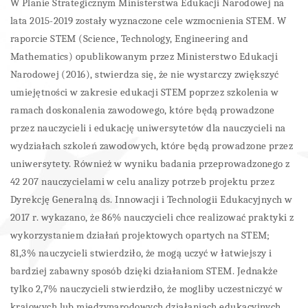
W Planie Strategicznym Ministerstwa Edukacji Narodowej na
lata 2015-2019 zostały wyznaczone cele wzmocnienia STEM. W
raporcie STEM (Science, Technology, Engineering and
Mathematics) opublikowanym przez Ministerstwo Edukacji
Narodowej (2016), stwierdza się, że nie wystarczy zwiększyć
umiejętności w zakresie edukacji STEM poprzez szkolenia w
ramach doskonalenia zawodowego, które będą prowadzone
przez nauczycieli i edukację uniwersytetów dla nauczycieli na
wydziałach szkoleń zawodowych, które będą prowadzone przez
uniwersytety. Również w wyniku badania przeprowadzonego z
42 207 nauczycielami w celu analizy potrzeb projektu przez
Dyrekcję Generalną ds. Innowacji i Technologii Edukacyjnych w
2017 r. wykazano, że 86% nauczycieli chce realizować praktyki z
wykorzystaniem działań projektowych opartych na STEM;
81,3% nauczycieli stwierdziło, że mogą uczyć w łatwiejszy i
bardziej zabawny sposób dzięki działaniom STEM. Jednakże
tylko 2,7% nauczycieli stwierdziło, że mogliby uczestniczyć w
krajowych lub międzynarodowych działaniach edukacyjnych