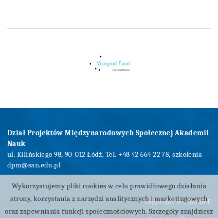
Dział Projektów Międzynarodowych Społecznej Akademii
Nauk
ul. Kilińskiego 98, 90-012 Łódź, Tel. +48 42 664 22 78,
szkolenia-
dpm@san.edu.pl
Wykorzystujemy pliki cookies w celu prawidłowego działania
strony, korzystania z narzędzi analitycznych i marketingowych
copyright © 2015 DPF
oraz zapewniania funkcji społecznościowych. Szczegóły znajdziesz