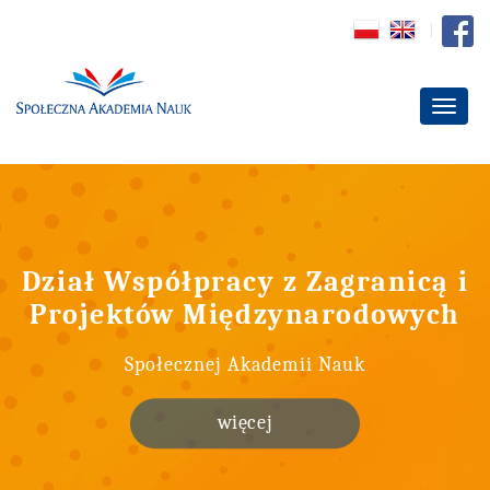
Dział Współpracy z Zagranicą i
Projektów Międzynarodowych
Społecznej Akademii Nauk
więcej