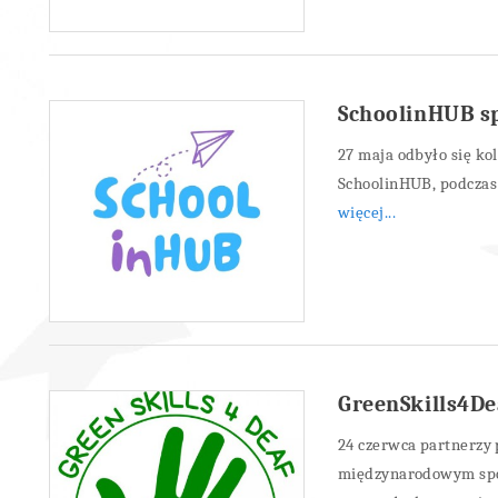
SchoolinHUB sp
27 maja odbyło się ko
SchoolinHUB, podczas
więcej...
GreenSkills4De
24 czerwca partnerzy
międzynarodowym spo