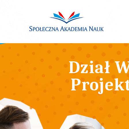
Dział W
Projek