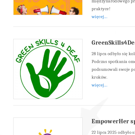
międzynarodowego pro
praktyce!
więcej...
GreenSkills4De
28 lipca odbyło się ko
Podczas spotkania omó
podsumowali swoje po
kroków.
więcej...
EmpowerHer sp
22 lipca 2025 odbyło 