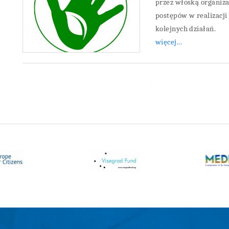
przez włoską organiz
postępów w realizacj
kolejnych działań.
więcej...