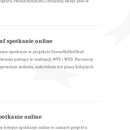
jektu PROGENDERING i zrealizuj swoje idee w
af spotkanie online
lejne spotkanie w projekcie GreenSkills4Deaf.
wiono postępy w realizacji WP2 i WP3. Partnerzy
przednie zadania, nakreślono też plany kolejnych
otkanie online
się kolejne spotkanie online w ramach projektu