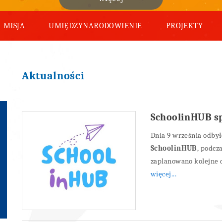
MISJA
UMIĘDZYNARODOWIENIE
PROJEKTY
Aktualności
SchoolinHUB sp
Dnia 9 września odbył
SchoolinHUB
, podcz
zaplanowano kolejne d
więcej...