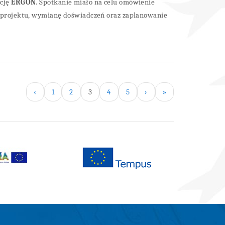
ację
ERGON
. Spotkanie miało na celu omówienie
i projektu, wymianę doświadczeń oraz zaplanowanie
‹
1
2
3
4
5
›
»