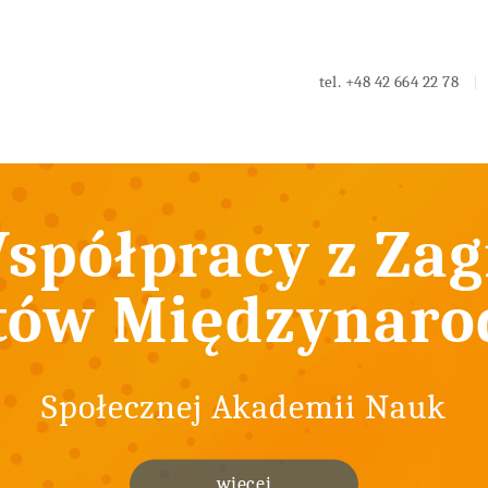
tel.
+48 42 664 22 78
spółpracy z Zag
tów Międzynar
Społecznej Akademii Nauk
więcej