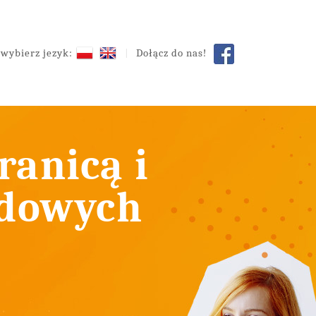
wybierz jezyk:
Dołącz do nas!
ranicą i
odowych