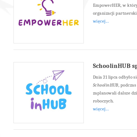
EmpowerHER, w którym
organizacji partnerski
więcej...
SchoolinHUB sp
Dnia 21 lipca odbyło 
SchoolinHUB
, podczas
zaplanowali dalsze dz
roboczych.
więcej...