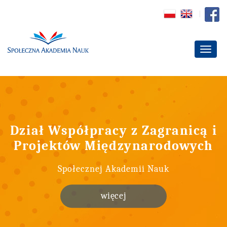
Dział Współpracy z Zagranicą i
Projektów Międzynarodowych
Społecznej Akademii Nauk
więcej