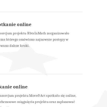
tkanie online
nsorcjum projektu RbtsInMath zorganizowało
dczas którego omówiono najnowsze postępy w
owano dalsze kroki.
kanie online
konsorcjum projektu Move&Act spotkało się online,
hczasowe osiągnięcia projektu oraz zaplanować