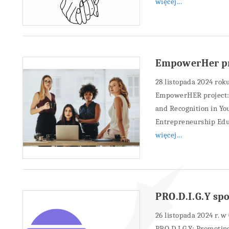
więcej...
EmpowerHer pr
28 listopada 2024 rok
EmpowerHER project: E
and Recognition in Yo
Entrepreneurship Edu
więcej...
PRO.D.I.G.Y sp
26 listopada 2024 r. 
PRO.D.I.G.Y: Promotin