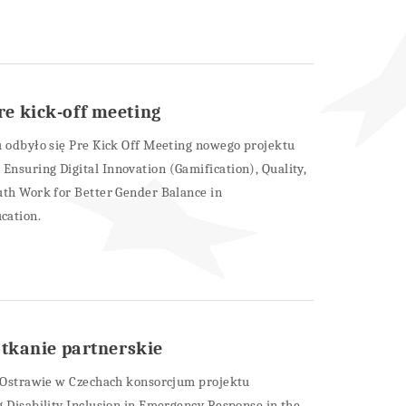
e kick-off meeting
u odbyło się Pre Kick Off Meeting nowego projektu
nsuring Digital Innovation (Gamification), Quality,
uth Work for Better Gender Balance in
cation.
otkanie partnerskie
w Ostrawie w Czechach konsorcjum projektu
g Disability Inclusion in Emergency Response in the