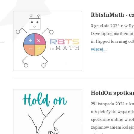
RbtsInMath - c
3 grudnia 2024 r. w 
Developing mathematic
in flipped learning od
więcej...
HoldOn spotkan
29 listopada 2024 r. 
młodzieży do wsparcia
spotkanie online w c
zaplanowaniem kolej