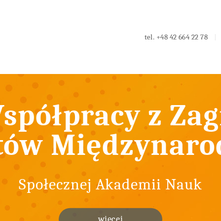
tel.
+48 42 664 22 78
spółpracy z Zag
tów Międzynar
Społecznej Akademii Nauk
więcej