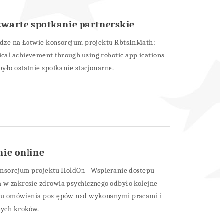
zwarte spotkanie partnerskie
Rydze na Łotwie konsorcjum projektu RbtsInMath:
al achievement through using robotic applications
było ostatnie spotkanie stacjonarne.
ie online
konsorcjum projektu HoldOn - Wspieranie dostępu
 w zakresie zdrowia psychicznego odbyło kolejne
elu omówienia postępów nad wykonanymi pracami i
nych kroków.