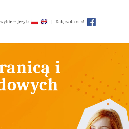
wybierz jezyk:
Dołącz do nas!
ranicą i
odowych