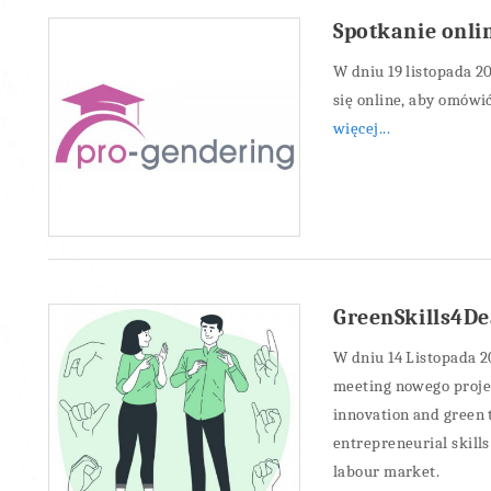
Spotkanie onl
W dniu 19 listopada 
się online, aby omówi
więcej...
GreenSkills4De
W dniu 14 Listopada 2
meeting nowego projek
innovation and green 
entrepreneurial skills
labour market.