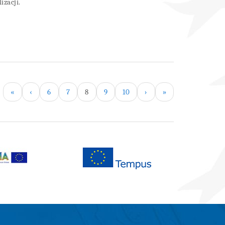
izacji.
«
‹
6
7
8
9
10
›
»