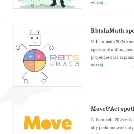
więcej...
RbtsInMath spo
13 Listopada 2024 ko
spotkanie online, po
projekcie oraz zaplan
więcej...
Move&Act spot
12 listopada 2024 r. 
aby podsumować dotyc