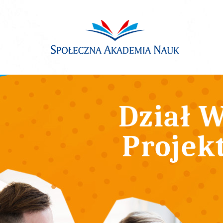
Dział W
Projek