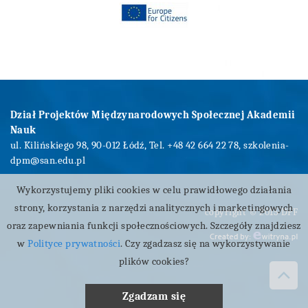
Dział Projektów Międzynarodowych Społecznej Akademii
Nauk
ul. Kilińskiego 98, 90-012 Łódź, Tel. +48 42 664 22 78,
szkolenia-
dpm@san.edu.pl
Wykorzystujemy pliki cookies w celu prawidłowego działania
strony, korzystania z narzędzi analitycznych i marketingowych
copyright © 2015 DPF
oraz zapewniania funkcji społecznościowych. Szczegóły znajdziesz
w
Polityce prywatności
. Czy zgadzasz się na wykorzystywanie
plików cookies?
Zgadzam się