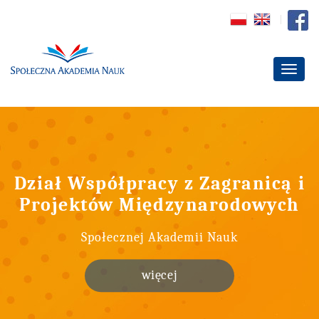
Dział Współpracy z Zagranicą i
Projektów Międzynarodowych
Społecznej Akademii Nauk
więcej