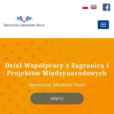
Dział Współpracy z Zagranicą i
Projektów Międzynarodowych
Społecznej Akademii Nauk
więcej