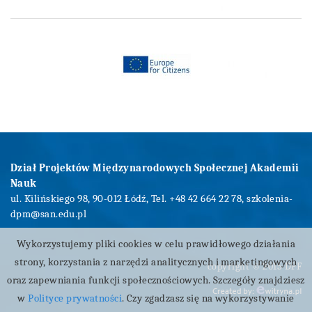
Dział Projektów Międzynarodowych Społecznej Akademii
Nauk
ul. Kilińskiego 98, 90-012 Łódź, Tel. +48 42 664 22 78,
szkolenia-
dpm@san.edu.pl
Wykorzystujemy pliki cookies w celu prawidłowego działania
strony, korzystania z narzędzi analitycznych i marketingowych
copyright © 2015 DPF
oraz zapewniania funkcji społecznościowych. Szczegóły znajdziesz
w
Polityce prywatności
. Czy zgadzasz się na wykorzystywanie