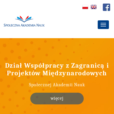
Dział Współpracy z Zagranicą i
Projektów Międzynarodowych
Społecznej Akademii Nauk
więcej