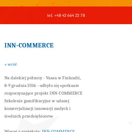
tel.
+48 42 664 22 78
INN-COMMERCE
« wróć
Na dalekiej północy - Vaasa w Finlandii,
8-9 grudnia 2016 - odbyło się spotkanie
rozpoczynające projekt INN-COMMERCE
Szkolenie gamifikacyjne w udanej
komercjalizacji innowacji małych i
średnich przedsiębiorstw
Więcej o projekcie:
INN-COMMERCE