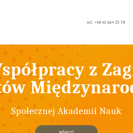
tel.
+48 42 664 22 78
spółpracy z Zag
tów Międzynar
Społecznej Akademii Nauk
więcej