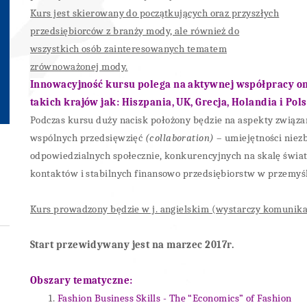
Kurs jest skierowany do początkujących oraz przyszłych
przedsiębiorców z branży mody, ale również do
wszystkich osób zainteresowanych tematem
zrównoważonej mody.
Innowacyjność kursu polega na aktywnej współpracy on
takich krajów jak: Hiszpania, UK, Grecja, Holandia i Pols
Po
dczas kursu duży nacisk położony będzie na aspekty zwią
wspólnych przedsięwzięć
(collaboration)
– umiejętności niez
odpowiedzialnych społecznie, konkurencyjnych na skalę świ
kontaktów i stabilnych finansowo przedsiębiorstw w przemyś
Kurs prowadzony będzie w j. angielskim (wystarczy komunikat
Start przewidywany jest na marzec 2017r.
Obszary tematyczne:
Fashion Business Skills - The “Economics” of Fashion