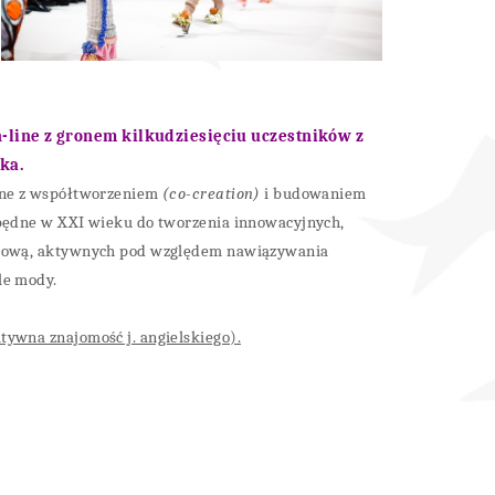
-line z gronem kilkudziesięciu uczestników z
ka.
zane z współtworzeniem
(co-creation)
i budowaniem
będne w XXI wieku do tworzenia innowacyjnych,
atową, aktywnych pod względem nawiązywania
le mody.
ywna znajomość j. angielskiego).