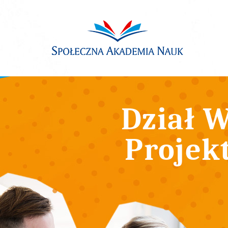
Dział W
Projek